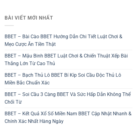
BÀI VIẾT MỚI NHẤT
BBET – Bài Cào BBET Hướng Dẫn Chi Tiết Luật Chơi &
Mẹo Cược Ăn Tiền Thật
BBET – Mậu Binh BBET Luật Chơi & Chiến Thuật Xếp Bài
Thắng Lớn Từ Cao Thủ
BBET – Bạch Thủ Lô BBET Bí Kíp Soi Cầu Độc Thủ Lô
Miền Bắc Chuẩn Xác
BBET – Soi Cầu 3 Càng BBET Và Sức Hấp Dẫn Không Thể
Chối Từ
BBET – Kết Quả Xổ Số Miền Nam BBET Cập Nhật Nhanh &
Chính Xác Nhất Hàng Ngày