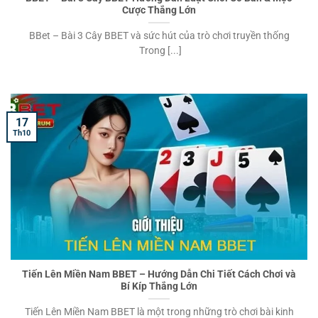
Cược Thắng Lớn
BBet – Bài 3 Cây BBET và sức hút của trò chơi truyền thống
Trong [...]
17
Th10
Tiến Lên Miền Nam BBET – Hướng Dẫn Chi Tiết Cách Chơi và
Bí Kíp Thắng Lớn
Tiến Lên Miền Nam BBET là một trong những trò chơi bài kinh