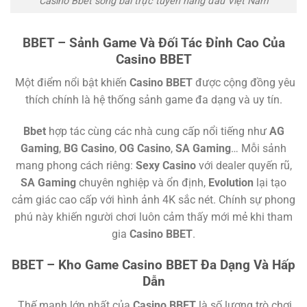
Casino Bbet sòng bài trực tuyến hàng đầu Việt Nam
BBET – Sảnh Game Và Đối Tác Đỉnh Cao Của
Casino BBET
Một điểm nổi bật khiến
Casino BBET
được cộng đồng yêu
thích chính là hệ thống sảnh game đa dạng và uy tín.
Bbet
hợp tác cùng các nhà cung cấp nổi tiếng như
AG
Gaming
,
BG Casino
,
OG Casino
,
SA Gaming
… Mỗi sảnh
mang phong cách riêng:
Sexy Casino
với dealer quyến rũ,
SA Gaming
chuyên nghiệp và ổn định,
Evolution
lại tạo
cảm giác cao cấp với hình ảnh 4K sắc nét. Chính sự phong
phú này khiến người chơi luôn cảm thấy mới mẻ khi tham
gia
Casino BBET
.
BBET – Kho Game Casino BBET Đa Dạng Và Hấp
Dẫn
Thế mạnh lớn nhất của
Casino BBET
là số lượng trò chơi