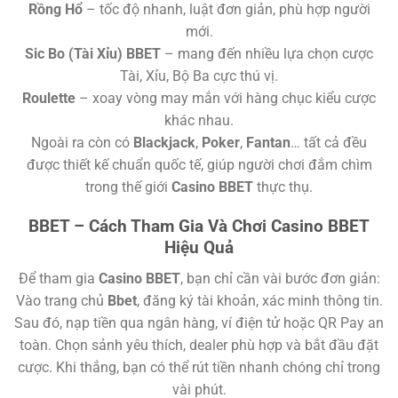
Rồng Hổ
– tốc độ nhanh, luật đơn giản, phù hợp người
mới.
Sic Bo (Tài Xỉu) BBET
– mang đến nhiều lựa chọn cược
Tài, Xỉu, Bộ Ba cực thú vị.
Roulette
– xoay vòng may mắn với hàng chục kiểu cược
khác nhau.
Ngoài ra còn có
Blackjack
,
Poker
,
Fantan
… tất cả đều
được thiết kế chuẩn quốc tế, giúp người chơi đắm chìm
trong thế giới
Casino BBET
thực thụ.
BBET – Cách Tham Gia Và Chơi Casino BBET
Hiệu Quả
Để tham gia
Casino BBET
, bạn chỉ cần vài bước đơn giản:
Vào trang chủ
Bbet
, đăng ký tài khoản, xác minh thông tin.
Sau đó, nạp tiền qua ngân hàng, ví điện tử hoặc QR Pay an
toàn. Chọn sảnh yêu thích, dealer phù hợp và bắt đầu đặt
cược. Khi thắng, bạn có thể rút tiền nhanh chóng chỉ trong
vài phút.