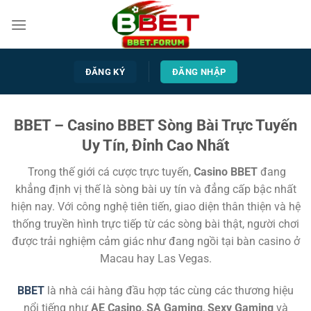
Bỏ
qua
nội
dung
ĐĂNG KÝ
ĐĂNG NHẬP
BBET – Casino BBET Sòng Bài Trực Tuyến
Uy Tín, Đỉnh Cao Nhấ
t
Trong thế giới cá cược trực tuyến,
Casino BBET
đang
khẳng định vị thế là sòng bài uy tín và đẳng cấp bậc nhất
hiện nay. Với công nghệ tiên tiến, giao diện thân thiện và hệ
thống truyền hình trực tiếp từ các sòng bài thật, người chơi
được trải nghiệm cảm giác như đang ngồi tại bàn casino ở
Macau hay Las Vegas.
BBET
là nhà cái hàng đầu hợp tác cùng các thương hiệu
nổi tiếng như
AE Casino
,
SA Gaming
,
Sexy Gaming
và